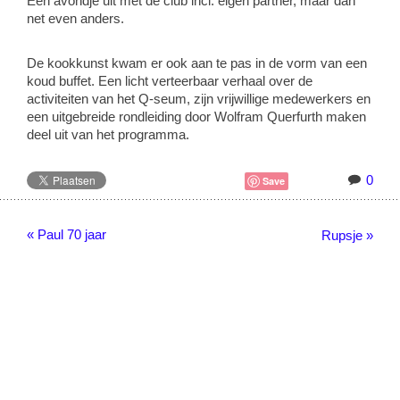
Een avondje uit met de club incl. eigen partner, maar dan
net even anders.
De kookkunst kwam er ook aan te pas in de vorm van een
koud buffet. Een licht verteerbaar verhaal over de
activiteiten van het Q-seum, zijn vrijwillige medewerkers en
een uitgebreide rondleiding door Wolfram Querfurth maken
deel uit van het programma.
0
Save
« Paul 70 jaar
Rupsje »