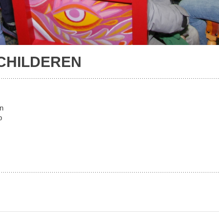
CHILDEREN
en
p