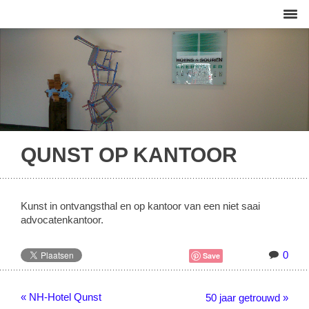
QUNST OP KANTOOR
Kunst in ontvangsthal en op kantoor van een niet saai
advocatenkantoor.
0
Save
« NH-Hotel Qunst
50 jaar getrouwd »